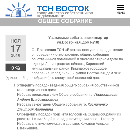
Перейти
ТСН ВОСТОК
к
содержимому
товарищество собственников
МЕНЮ
недвижимости
ОБЩЕЕ СОБРАНИЕ
Уважаемые собственники квартир
НОЯ
ул.
Восточная, дом №18!
17
От
Правления ТСН «Восток»
поступило предложение
о проведении очно-заочного общего собрания
2018
собственников помещений в многоквартирном доме по
адресу
:
Ленинградская область, Киришский
0
муниципальный район, Киришское городское
поселение, город Кириши, улица Восточная, дом №18
(далее – общее собрание) со следующей повесткой дня:
Утвердить порядок ведения общего собрания собственников
многоквартирного дома:
Избрать председателем Общего собрания гр.
Горностаева
Андрея Владимировича
Избрать секретарем Общего собрания гр.
Кисличенко
Дмитрия Игоревича
Определить порядок подсчета голосов на Общем собрании из
расчета 1 кв.м общей площади помещения равен 1 голосу.
Избрать счетную комиссию в составе: Комаров Алексея
Евгеньевича.