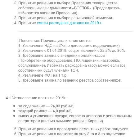
Принятие решения о выборе Правления товарищества
собственников недвижимости «ВОСТОК». (Председатель
избирается членами Правления).
Принятие решения о выборе ревизионной комиссии.
Принятие
сметы расходов и доходов на 2019 г.
Пояснение: Причина увеличение сметы:
1. Увеличения НДС на 2%(по договорам с подрядчиками)
2. Увеличение с 01.01.2019г соц.отчислений с 22,2% до 30%
3. Требование закона о внедрении онлайн-кассы
(Приобретение оборудование, ПО, лицензии, настройка,
обслуживание).
Избежать расходов на кассу можно если все
собственники будут членами ТСН.
4. Увеличение ФОТ на 1 т.р.
5. Требование закона по ведению реестра собственников.
4.1 Установление платы на 2019г.:
2
за содержание — 24,03 руб./м
,
2
текущий ремонт — 4,0 руб./м
,
вывоз и утилизация мусора: согласно договора с региональным
оператором (письмо администрации г. Кириши).
Принятие решения о проведении ремонтных работ пандусов.
Принятие решения о парковке на углу 2-го и 3-го подъездов.