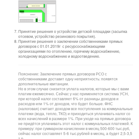
Принятие решения о устройстве детской площадки (засыпка
отсевом, устройство резинового покрытия).
Принятие решения о заключении собственниками прямых
договоров с 01.01.2019г
с ресурсоснабжающими
организациями по отоплению, горячему водоснабжению,
холодному водоснабжению и водоотведению.
Пояснение: Заключение прямых договоров РСО с
собственниками доставит одну неприятность: появятся
дополнительные квитанции.
Но в этом случае снизится уплата налогов, которые мы с вами
платим ежемесячно. Сейчас у нас применяется система УСН,
при которой налог составляет 6% от разницы доходов и
расходов или 1% от доходов, что будет больше. ФНС
(налоговая) считает доходом все поступления за коммунальные
платежи (вода, тепло, ТКО) и приходиться уплачивать налог со
всех начислений в размере 1%. При уходе на прямые договора
не придётся уплачивать этот налог с коммунальных платежей. К
примеру: при суммарном начислении в месяц 500-600 тыс.руб,
сейчас налог составляет 5-6 тыс.рублей в месяц, а будет 2,5-3,5
т.р.