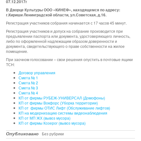
07.12.2017г
В Дворце Культуры ООО «КИНЕФ», находящемся по адресу:
г.Кириши Ленинградской области, ул.Советская, д.16.
Регистрация участников собрания начинается с 17 часов 45 минут.
Регистрация участников и допуск на собрание производится при
предъявлении паспорта или документа, удостоверяющего личность,
либо по оформленной надлежащим образом доверенности и
документа, свидетельствующего о праве собственности на жилое
помещение.
При заочном голосовании – свои решения опустить в почтовые ящики
ТСН:
Договор управления
Смета № 1
Смета № 2
Смета № 3
Смета № 4
КП от фирмы РУБЕЖ-УНИВЕРСАЛ (Домофоны)
КП от фирмы Вокфорс (Уборка территории)
КП от фирмы ОТИС Лифт (Обслуживание лифтов)
КП на модернизацию системы видеонаблюдения
КП от МП ЖХ (вывоз мусора)
КП от фирмы Козерог (вывоз мусора)
Опубликовано
Без рубрики