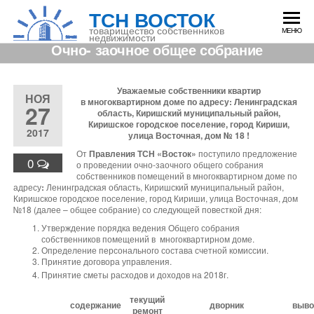
Перейти
ТСН ВОСТОК
к
содержимому
товарищество собственников
МЕНЮ
недвижимости
Очно- заочное общее собрание
Уважаемые собственники квартир
НОЯ
в многоквартирном доме по адресу: Ленинградская
27
область,
Киришский муниципальный район,
Киришское городское поселение,
город Кириши,
2017
улица Восточная, дом № 18 !
От
Правления ТСН «Восток»
поступило предложение
0
о проведении очно-заочного общего собрания
собственников помещений в многоквартирном доме по
адресу
:
Ленинградская область, Киришский муниципальный район,
Киришское городское поселение, город Кириши, улица Восточная, дом
№18 (далее – общее собрание) со следующей повесткой дня:
Утверждение порядка ведения Общего собрания
собственников помещений в многоквартирном доме.
Определение персонального состава счетной комиссии.
Принятие договора управления.
Принятие сметы расходов и доходов на 2018г.
текущий
содержание
дворник
выво
ремонт