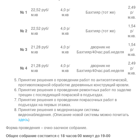
2,49
22,52 руб/
4,0 р/
№ 1
Бахтияр (тот же)
р/
м.кв
м.кв
м.кв.
1,54
22,52 руб/
4,0 р/
№ 2
Бахтияр (тот же)
р/
м.кв
м.кв
м.кв.
1,54
21,28 руб/
4,0 р/
дворник не
№ 3
р/
м.кв
м.кв
Бахтияр/40час.раб.неделя
м.кв.
2,49
21,28 руб/
4,0 р/
дворник не
№ 4
р/
м.кв
м.кв
Бахтияр/40час.раб.неделя
м.кв.
Принятие решения о проведении работ по антисептической,
противопожарной обработке деревянных конструкций кровли.
Принятие решения о проведении ремонтных работ по заделке
трещин с последующей покраской в подъездах.
Принятие решения о проведении покрасочных работ в
подъездах на первых этажах.
Принятие решения о модернизации системы
видеонаблюдения. (Описание новой системы можно почитать
здесь
)
Форма проведения – очно-заочное собрание.
Общее собрание состоится с 18 часов 00 минут до 19-00