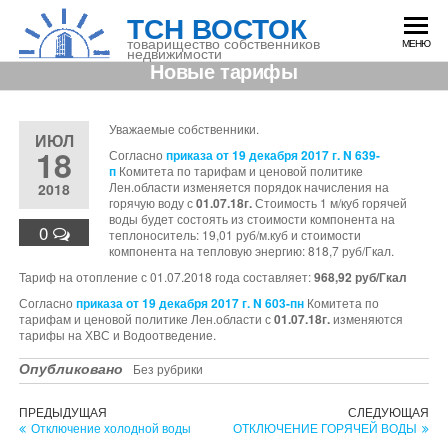
Перейти
ТСН ВОСТОК
к
содержимому
товарищество собственников
МЕНЮ
недвижимости
Новые тарифы
Уважаемые собственники.
ИЮЛ
18
Согласно
приказа от 19 декабря 2017 г. N 639-
п
Комитета по тарифам и ценовой политике
Лен.области изменяется порядок начисления на
2018
горячую воду с
01.07.18г.
Стоимость 1 м/куб горячей
воды будет состоять из стоимости компонента на
0
теплоноситель: 19,01 руб/м.куб и стоимости
компонента на тепловую энергию: 818,7 руб/Гкал.
Тариф на отопление с 01.07.2018 года составляет:
968,92 руб/Гкал
Согласно
приказа от 19 декабря 2017 г. N 603-пн
Комитета по
тарифам и ценовой политике Лен.области с
01.07.18г.
изменяются
тарифы на ХВС и Водоотведение.
Опубликовано
Без рубрики
Навигация
Предыдущая
Сл
ПРЕДЫДУЩАЯ
СЛЕДУЮЩАЯ
запись
зап
Отключение холодной воды
ОТКЛЮЧЕНИЕ ГОРЯЧЕЙ ВОДЫ