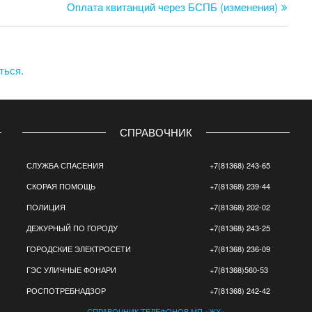
запи
Оплата квитанций через БСПБ (изменения)
ться
.
СПРАВОЧНИК
СЛУЖБА СПАСЕНИЯ
+7(81368) 243-65
СКОРАЯ ПОМОЩЬ
+7(81368) 239-44
ПОЛИЦИЯ
+7(81368) 202-02
ДЕЖУРНЫЙ ПО ГОРОДУ
+7(81368) 243-25
ГОРОДСКИЕ ЭЛЕКТРОСЕТИ
+7(81368) 236-09
ГЭС УЛИЧНЫЕ ФОНАРИ
+7(81368)560-53
РОСПОТРЕБНАДЗОР
+7(81368) 242-42
СПРАВОЧНИК ТЕЛЕФОНОВ МП «ЖХ»