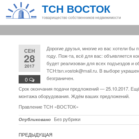
Перейти
ТСН ВОСТОК
к
товарищество собственников недвижимости
содержимому
Дорогие друзья, многие из вас хотели бы
СЕН
28
году. Пож-та, всё для вас: объявляется 
будет реализован для всех подъездов и о
2017
ТСН:tsn.vostok@mail.ru. В выборе украшен
безграничен.
0
Срок окончания подачи предложений — 25.10.2017. Ещё
монтажа оборудования. Ждём ваших предложений.
Правление ТСН «ВОСТОК»
Без рубрики
Опубликовано
Навигация
Предыдущая
ПРЕДЫДУЩАЯ