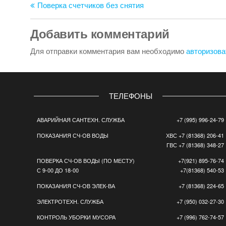
запись
Поверка счетчиков без снятия
по
записям
Добавить комментарий
Для отправки комментария вам необходимо
авторизова
ТЕЛЕФОНЫ
АВАРИЙНАЯ САНТЕХН. СЛУЖБА
+7 (995) 996-24-79
ПОКАЗАНИЯ СЧ-ОВ ВОДЫ
ХВС +7 (81368) 206-41
ГВС +7 (81368) 348-27
ПОВЕРКА СЧ-ОВ ВОДЫ (ПО МЕСТУ)
+7(921) 895-76-74
С 9-00 ДО 18-00
+7(81368) 540-53
ПОКАЗАНИЯ СЧ-ОВ ЭЛЕК-ВА
+7 (81368) 224-65
ЭЛЕКТРОТЕХН. СЛУЖБА
+7 (950) 032-27-30
КОНТРОЛЬ УБОРКИ МУСОРА
+7 (996) 762-74-57