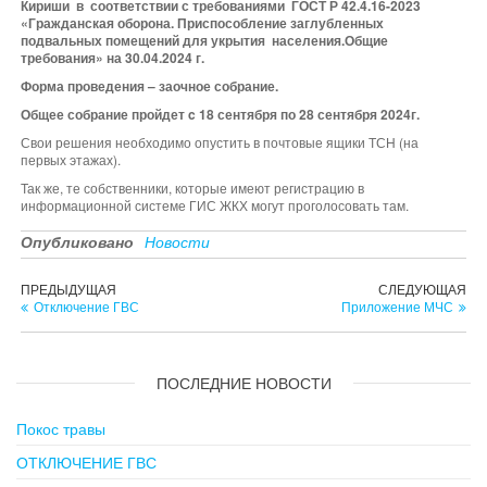
Кириши в соответствии с требованиями
ГОСТ Р 42.4.16-2023
«
Гражданская оборона. Приспособление заглубленных
подвальных помещений для укрытия населения.Общие
требования» на 30.04.2024 г.
Форма проведения – заочное собрание.
Общее собрание пройдет
c
18
сентября по 28 сентября 2024г.
Свои решения необходимо опустить в почтовые ящики ТСН (на
первых этажах).
Так же, те собственники, которые имеют регистрацию в
информационной системе ГИС ЖКХ могут проголосовать там.
Опубликовано
Новости
Навигация
Предыдущая
Сл
ПРЕДЫДУЩАЯ
СЛЕДУЮЩАЯ
запись
зап
Отключение ГВС
Приложение МЧС
по
записям
ПОСЛЕДНИЕ НОВОСТИ
Покос травы
ОТКЛЮЧЕНИЕ ГВС