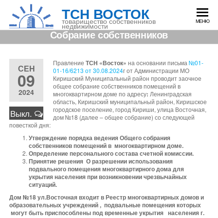
Перейти
ТСН ВОСТОК
к
содержимому
товарищество собственников
МЕНЮ
недвижимости
Собрание собственников
Правление
ТСН «Восток»
на основании письма
№01-
СЕН
01-16/6213 от 30.08.2024
г от Администрации МО
09
Киришский Муниципальный район проводит заочное
общее собрание собственников помещений в
2024
многоквартирном доме по адресу
:
Ленинградская
область, Киришский муниципальный район, Киришское
городское поселение, город Кириши, улица Восточная,
Выкл.
дом №18 (далее – общее собрание) со следующей
повесткой дня:
Утверждение порядка ведения Общего собрания
собственников помещений в многоквартирном доме.
Определение персонального состава счетной комиссии.
Принятие решения О разрешении использования
подвального помещения многоквартирного дома для
укрытия населения при возникновении чрезвычайных
ситуаций.
Дом №18 ул.Вост
очная входит в Реестр многоквартирных домов и
образовательных учреждений , подвальные помещения которых
могут быть приспособлены под временные укрытия населения г.