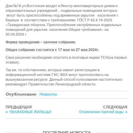
Дом №18 ул.Восточная входит в Реестр многоквартирных домов и
образовательных учреждений , подвальные помещения которых
могут быть приспособлены под временные укрытия населения г.
Кириши в соответствии с требованиями ГОСТ Р 42.4.16-2023
«Гражданская оборона. Приспособление заглубленных подвальных
помещений для укрытия населения.Общие требования» на
30.04.2024 г.
Форма проведения – заочное собрание.
Общее собрание
состоится
c
17
мая по 27 мая 2024г.
Свои решения необходимо опустить в почтовые ящики ТСН(на первых
этажах).
Так же, те собственники, которые имеют регистрацию в
информационной системе ГИС ЖКХ могут проголосовать на
вышеуказанном ресурсе. Данный способ голосования настоятельно
рекомендует Правительство Ленинградской области.
Опубликовано
Новости
Навигация
Предыдущая
Сл
ПРЕДЫДУЩАЯ
СЛЕДУЮЩАЯ
запись
зап
УВАЖАЕМЫЕ ЖИЛЬЦЫ!
Отключение горячей воды
по
записям
ПОСЛЕДНИЕ НОВОСТИ