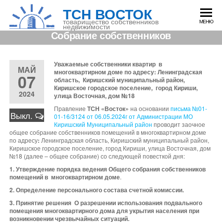
Перейти
ТСН ВОСТОК
к
содержимому
товарищество собственников
МЕНЮ
недвижимости
Собрание собственников
Уважаемые собственники квартир
в
МАЙ
многоквартирном доме по адресу: Ленинградская
07
область,
Киришский муниципальный район,
Киришское городское поселение,
город Кириши,
2024
улица Восточная, дом №18
Правление
ТСН «Восток»
на основании
письма №01-
Выкл.
01-16/3124 от 06.05.2024г от Администрации МО
Киришский Муниципальный район
проводит заочное
общее собрание собственников помещений в многоквартирном доме
по адресу
:
Ленинградская область, Киришский муниципальный район,
Киришское городское поселение, город Кириши, улица Восточная, дом
№18 (далее – общее собрание) со следующей повесткой дня:
1. Утверждение порядка ведения Общего собрания собственников
помещений в многоквартирном доме
.
2. Определение персонального состава счетной комиссии.
3. Принятие решения О разрешении использования подвального
помещения многоквартирного дома для укрытия населения при
возникновении чрезвычайных ситуаций.