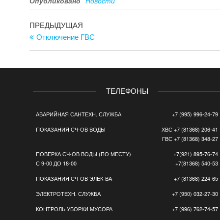
Опубликовано
Новости
Навигация
Предыдущая
ПРЕДЫДУЩАЯ
запись
Отключение ГВС
по
записям
ТЕЛЕФОНЫ
АВАРИЙНАЯ САНТЕХН. СЛУЖБА
+7 (995) 996-24-79
ПОКАЗАНИЯ СЧ-ОВ ВОДЫ
ХВС +7 (81368) 206-41
ГВС +7 (81368) 348-27
ПОВЕРКА СЧ-ОВ ВОДЫ (ПО МЕСТУ)
+7(921) 895-76-74
С 9-00 ДО 18-00
+7(81368) 540-53
ПОКАЗАНИЯ СЧ-ОВ ЭЛЕК-ВА
+7 (81368) 224-65
ЭЛЕКТРОТЕХН. СЛУЖБА
+7 (950) 032-27-30
КОНТРОЛЬ УБОРКИ МУСОРА
+7 (996) 762-74-57