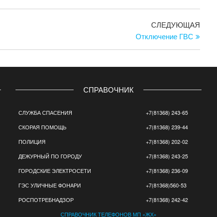
Сле
СЛЕДУЮЩАЯ
запи
Отключение ГВС
СПРАВОЧНИК
СЛУЖБА СПАСЕНИЯ
+7(81368) 243-65
СКОРАЯ ПОМОЩЬ
+7(81368) 239-44
ПОЛИЦИЯ
+7(81368) 202-02
ДЕЖУРНЫЙ ПО ГОРОДУ
+7(81368) 243-25
ГОРОДСКИЕ ЭЛЕКТРОСЕТИ
+7(81368) 236-09
ГЭС УЛИЧНЫЕ ФОНАРИ
+7(81368)560-53
РОСПОТРЕБНАДЗОР
+7(81368) 242-42
СПРАВОЧНИК ТЕЛЕФОНОВ МП «ЖХ»