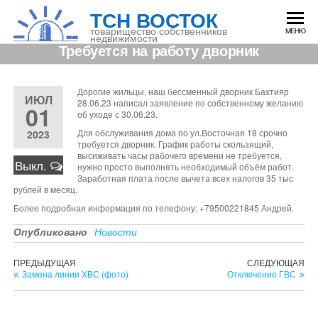
Перейти
ТСН ВОСТОК
к
содержимому
товарищество собственников
МЕНЮ
недвижимости
Требуется на работу дворник
Дорогие жильцы, наш бессменный дворник Бахтияр
ИЮЛ
28.06.23 написал заявление по собственному желанию
01
об уходе с 30.06.23.
Для обслуживания дома по ул.Восточная 18 срочно
2023
требуется дворник. График работы скользящий,
высиживать часы рабочего времени не требуется,
Выкл.
нужно просто выполнять необходимый объём работ.
Заработная плата после вычета всех налогов 35 тыс
рублей в месяц.
Более подробная информация по телефону: +79500221845 Андрей.
Опубликовано
Новости
Навигация
Предыдущая
Сл
ПРЕДЫДУЩАЯ
СЛЕДУЮЩАЯ
запись
зап
Замена линии ХВС (фото)
Отключение ГВС
по
записям